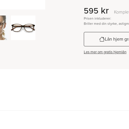
kr
595
Komplet
Prisen inkluderer:
Briller med din styrke, astig
Lån hjem gr
Les mer om gratis hjemlån