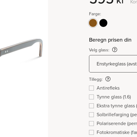
kr
Ko
Farge:
Beregn prisen din
Velg glass:
Tillegg:
Antirefleks
Tynne glass (1.6)
Ekstra tynne glass (
Solbrillefarging (
Polariserende (per
Fotokromatiske (fa