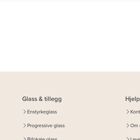
Glass & tillegg
Hjelp
Enstyrkeglass
Kont
Progressive glass
Om 
Bifokale glass
Leve