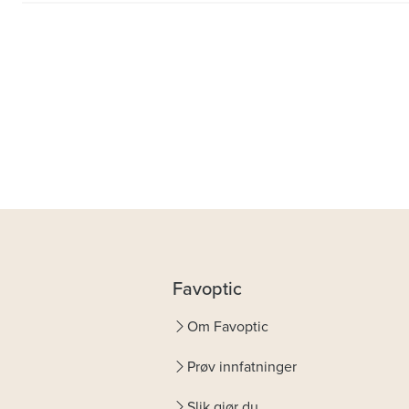
Favoptic
Om Favoptic
Prøv innfatninger
Slik gjør du