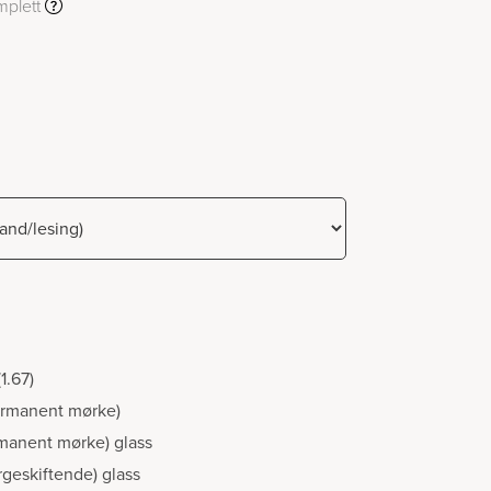
mplett
1.67)
permanent mørke)
manent mørke) glass
rgeskiftende) glass